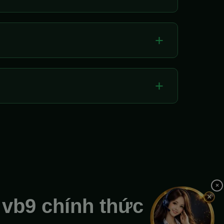
+
+
×
 vb9 chính thức