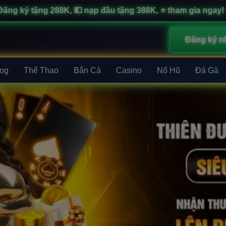
, 💵 nạp đầu tặng 388K, ⭐ tham gia ngay!
🌟 Đừng bỏ lỡ!
•
Đăng ký n
log
Thể Thao
Bắn Cá
Casino
Nổ Hũ
Đá Gà