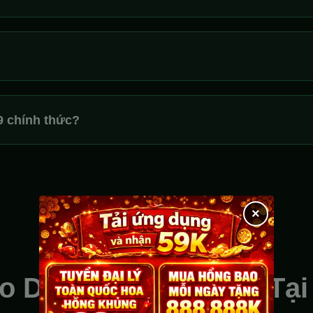
9 chính thức?
×
o Dịch Nạp/Rút Tiền Tại