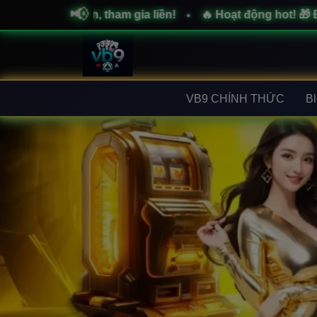
📢
 tham gia liền!
🔥 Hoạt động hot! 🎁 Đăng ký tặng 288K
•
VB9 CHÍNH THỨC
B