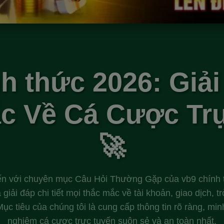
h thức 2026: Giả
c Về Cá Cược Tr
🚀
 với chuyên mục Câu Hỏi Thường Gặp của vb9 chính t
 giải đáp chi tiết mọi thắc mắc về tài khoản, giao dịch, t
ục tiêu của chúng tôi là cung cấp thông tin rõ ràng, min
nghiệm cá cược trực tuyến suôn sẻ và an toàn nhất.