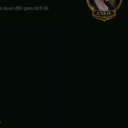
ên quan đến giao dịch tài