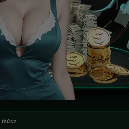
h thức?