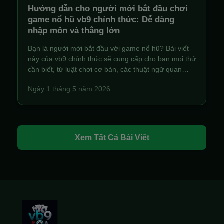
Hướng dẫn cho người mới bắt đầu chơi
game nổ hũ vb9 chính thức: Dễ dàng
nhập môn và thắng lớn
Bạn là người mới bắt đầu với game nổ hũ? Bài viết
này của vb9 chính thức sẽ cung cấp cho bạn mọi thứ
cần biết, từ luật chơi cơ bản, các thuật ngữ quan
trọng đến những mẹo nhỏ giúp bạn tăng cơ hội
Ngày 1 tháng 5 năm 2026
trúng Jackpot. Bắt đầu hành trình săn hũ của bạn
ngay hôm nay!
Xem Tất Cả Bài Viết