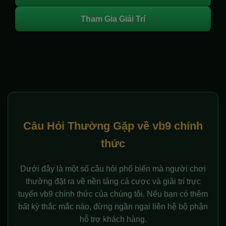
Tham Gia Giải Trí
Câu Hỏi Thường Gặp về vb9 chính
thức
Dưới đây là một số câu hỏi phổ biến mà người chơi
thường đặt ra về nền tảng cá cược và giải trí trực
tuyến vb9 chính thức của chúng tôi. Nếu bạn có thêm
bất kỳ thắc mắc nào, đừng ngần ngại liên hệ bộ phận
hỗ trợ khách hàng.