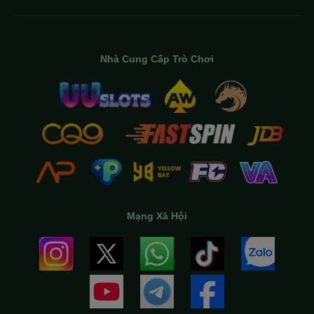
Nhà Cung Cấp Trò Chơi
Mạng Xã Hội