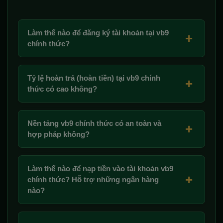
Làm thế nào để đăng ký tài khoản tại vb9
+
chính thức?
Tỷ lệ hoàn trả (hoàn tiền) tại vb9 chính
+
thức có cao không?
Nền tảng vb9 chính thức có an toàn và
+
hợp pháp không?
Làm thế nào để nạp tiền vào tài khoản vb9
+
chính thức? Hỗ trợ những ngân hàng
nào?