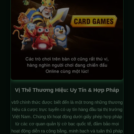
Vị Thế Thương Hiệu: Uy Tín & Hợp Pháp
vb9 chính thức được biết đến là một trong những thương
hiệu cá cược trực tuyến có uy tín hàng đầu tại thị trường
Việt Nam. Chúng tôi hoạt động dưới giấy phép hợp pháp
từ các cơ quan quản lý cờ bạc quốc tế, đảm bảo mọi
hoạt động diễn ra công bằng, minh bạch và tuân thủ pháp