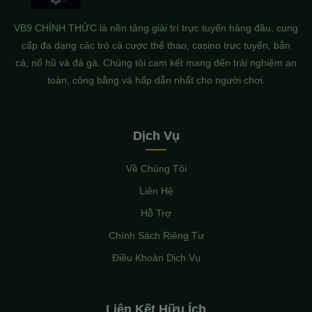
VB9 CHÍNH THỨC là nền tảng giải trí trực tuyến hàng đầu, cung
cấp đa dạng các trò cá cược thể thao, casino trực tuyến, bắn
cá, nổ hũ và đá gà. Chúng tôi cam kết mang đến trải nghiệm an
toàn, công bằng và hấp dẫn nhất cho người chơi.
Dịch Vụ
Về Chúng Tôi
Liên Hệ
Hỗ Trợ
Chính Sách Riêng Tư
Điều Khoản Dịch Vụ
Liên Kết Hữu Ích