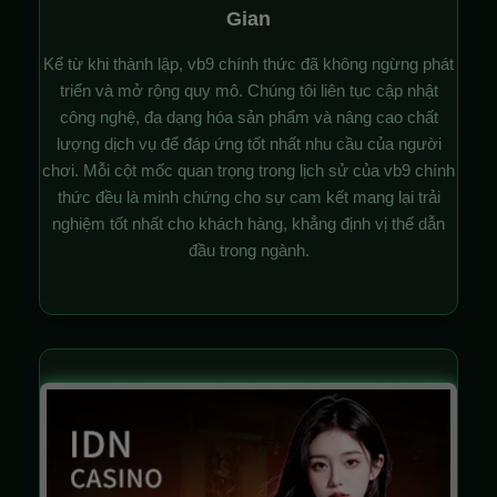
Gian
Kể từ khi thành lập, vb9 chính thức đã không ngừng phát
triển và mở rộng quy mô. Chúng tôi liên tục cập nhật
công nghệ, đa dạng hóa sản phẩm và nâng cao chất
lượng dịch vụ để đáp ứng tốt nhất nhu cầu của người
chơi. Mỗi cột mốc quan trọng trong lịch sử của vb9 chính
thức đều là minh chứng cho sự cam kết mang lại trải
nghiệm tốt nhất cho khách hàng, khẳng định vị thế dẫn
đầu trong ngành.