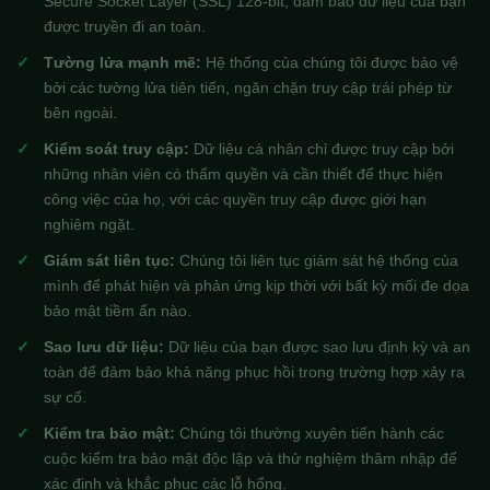
Secure Socket Layer (SSL) 128-bit, đảm bảo dữ liệu của bạn
được truyền đi an toàn.
Tường lửa mạnh mẽ:
Hệ thống của chúng tôi được bảo vệ
bởi các tường lửa tiên tiến, ngăn chặn truy cập trái phép từ
bên ngoài.
Kiểm soát truy cập:
Dữ liệu cá nhân chỉ được truy cập bởi
những nhân viên có thẩm quyền và cần thiết để thực hiện
công việc của họ, với các quyền truy cập được giới hạn
nghiêm ngặt.
Giám sát liên tục:
Chúng tôi liên tục giám sát hệ thống của
mình để phát hiện và phản ứng kịp thời với bất kỳ mối đe dọa
bảo mật tiềm ẩn nào.
Sao lưu dữ liệu:
Dữ liệu của bạn được sao lưu định kỳ và an
toàn để đảm bảo khả năng phục hồi trong trường hợp xảy ra
sự cố.
Kiểm tra bảo mật:
Chúng tôi thường xuyên tiến hành các
cuộc kiểm tra bảo mật độc lập và thử nghiệm thâm nhập để
xác định và khắc phục các lỗ hổng.