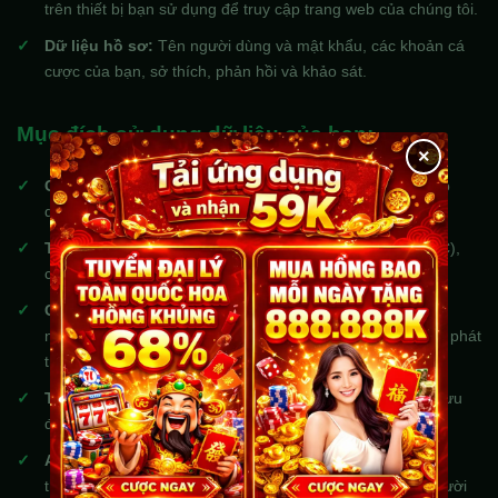
trên thiết bị bạn sử dụng để truy cập trang web của chúng tôi.
Dữ liệu hồ sơ:
Tên người dùng và mật khẩu, các khoản cá
cược của bạn, sở thích, phản hồi và khảo sát.
Mục đích sử dụng dữ liệu của bạn:
×
Cung cấp dịch vụ:
Quản lý tài khoản của bạn, xử lý giao
dịch cá cược, gửi/rút tiền và cung cấp hỗ trợ khách hàng.
Tuân thủ pháp luật:
Thực hiện xác minh danh tính (KYC),
chống rửa tiền (AML) và các nghĩa vụ pháp lý khác.
Cải thiện trải nghiệm:
Phân tích hành vi người dùng để
nâng cao chất lượng dịch vụ, cá nhân hóa trải nghiệm và phát
triển sản phẩm mới.
Tiếp thị:
Gửi thông tin về các chương trình khuyến mãi, ưu
đãi và tin tức (chỉ khi bạn đã đồng ý nhận).
An ninh:
Phát hiện và ngăn chặn gian lận, lạm dụng hệ
thống và các hoạt động bất hợp pháp khác để bảo vệ người