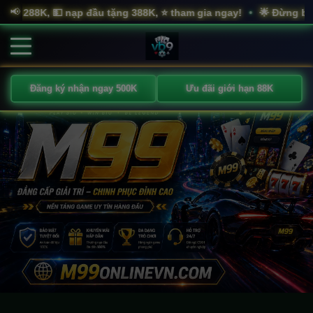
📢
 đầu tặng 388K, ⭐ tham gia ngay!
🌟 Đừng bỏ lỡ! 💰 Hoàn trả m
•
Đăng ký nhận ngay 500K
Ưu đãi giới hạn 88K