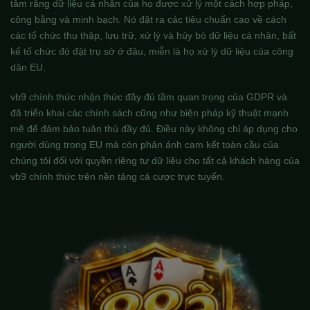
tâm rằng dữ liệu cá nhân của họ được xử lý một cách hợp pháp,
công bằng và minh bạch. Nó đặt ra các tiêu chuẩn cao về cách
các tổ chức thu thập, lưu trữ, xử lý và hủy bỏ dữ liệu cá nhân, bất
kể tổ chức đó đặt trụ sở ở đâu, miễn là họ xử lý dữ liệu của công
dân EU.
vb9 chính thức nhận thức đầy đủ tầm quan trọng của GDPR và
đã triển khai các chính sách cũng như biện pháp kỹ thuật mạnh
mẽ để đảm bảo tuân thủ đầy đủ. Điều này không chỉ áp dụng cho
người dùng trong EU mà còn phản ánh cam kết toàn cầu của
chúng tôi đối với quyền riêng tư dữ liệu cho tất cả khách hàng của
vb9 chính thức trên nền tảng cá cược trực tuyến.