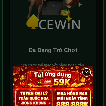
Đa Dạng Trò Chơi
Từ cá cược thể thao với hàng ngàn trận
đấu mỗi ngày, sòng bạc trực tuyến sống
×
động, đến các trò chơi nổ hũ, bắn cá và đá
gà kịch tính – vb9 chính thức có tất cả. Mỗi
trò chơi đều được thiết kế với đồ họa sắc
nét, âm thanh sống động và luật chơi công
bằng, mang lại trải nghiệm giải trí không