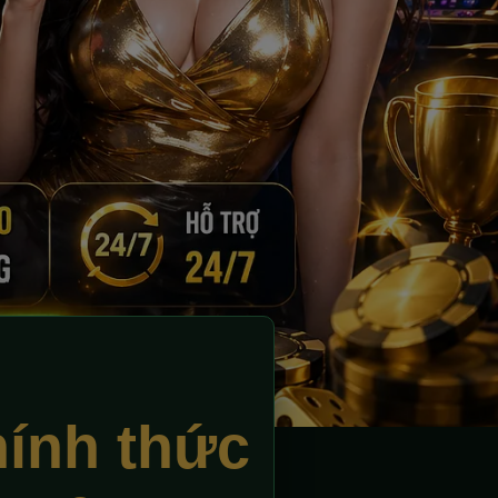
hính thức