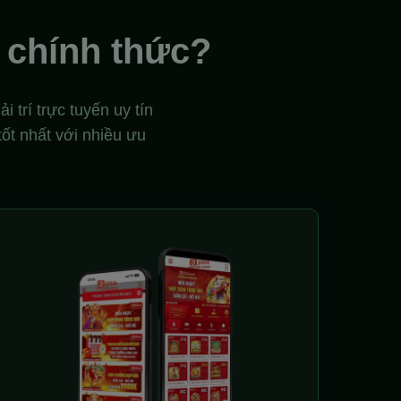
 chính thức?
 trí trực tuyến uy tín
ốt nhất với nhiều ưu