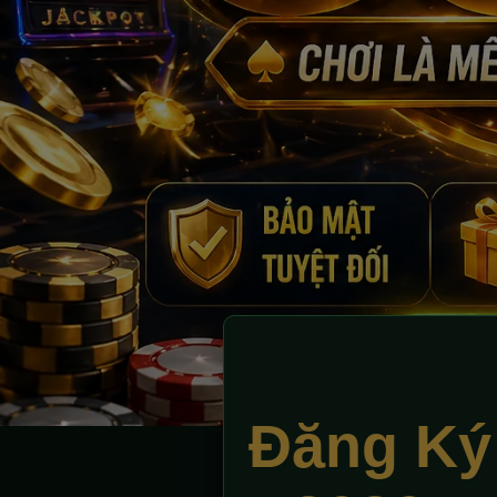
Đăng Ký 