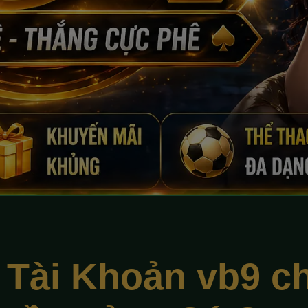
Tài Khoản vb9 c