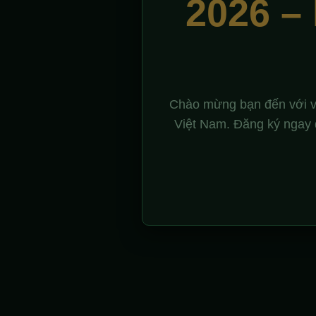
2026 –
Chào mừng bạn đến với vb
Việt Nam. Đăng ký ngay để