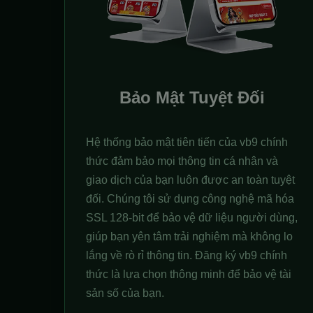
Bảo Mật Tuyệt Đối
Hệ thống bảo mật tiên tiến của vb9 chính
thức đảm bảo mọi thông tin cá nhân và
giao dịch của bạn luôn được an toàn tuyệt
đối. Chúng tôi sử dụng công nghệ mã hóa
SSL 128-bit để bảo vệ dữ liệu người dùng,
giúp bạn yên tâm trải nghiệm mà không lo
lắng về rò rỉ thông tin. Đăng ký vb9 chính
thức là lựa chọn thông minh để bảo vệ tài
sản số của bạn.