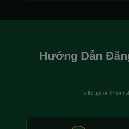
Hướng Dẫn Đăng 
Việc tạo tài khoản