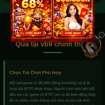
Mẹo Chơi Slot Game Hiệu
×
Quả tại vb9 chính thức
Chọn Trò Chơi Phù Hợp
Mỗi slot game có độ biến động (volatility) và tỷ lệ
hoàn trả (RTP) khác nhau. Người chơi mới nên bắt
đầu với các game có RTP cao và độ biến động thấp
để có nhiều chiến thắng nhỏ hơn và kéo dài thời