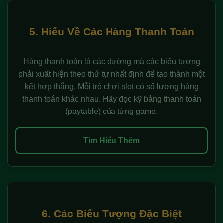
5. Hiểu Về Các Hàng Thanh Toán
Hàng thanh toán là các đường mà các biểu tượng
phải xuất hiện theo thứ tự nhất định để tạo thành một
kết hợp thắng. Mỗi trò chơi slot có số lượng hàng
thanh toán khác nhau. Hãy đọc kỹ bảng thanh toán
(paytable) của từng game.
Tìm Hiểu Thêm
6. Các Biểu Tượng Đặc Biệt