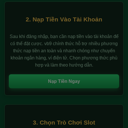
2. Nạp Tiền Vào Tài Khoản
Sau khi đăng nhập, bạn cần nạp tiền vào tài khoản để
có thể đặt cược. vb9 chính thức hỗ trợ nhiều phương
thức nạp tiền an toàn và nhanh chóng như chuyển
khoản ngân hàng, ví điện tử. Chọn phương thức phù
hợp và làm theo hướng dẫn.
Nạp Tiền Ngay
3. Chọn Trò Chơi Slot