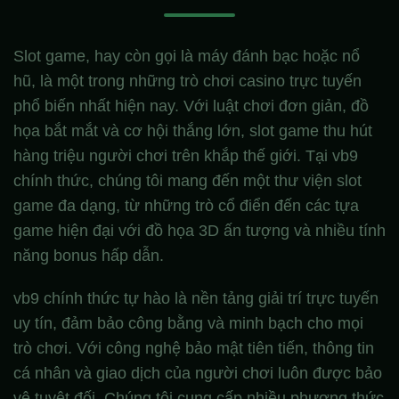
Slot game, hay còn gọi là máy đánh bạc hoặc nổ
hũ, là một trong những trò chơi casino trực tuyến
phổ biến nhất hiện nay. Với luật chơi đơn giản, đồ
họa bắt mắt và cơ hội thắng lớn, slot game thu hút
hàng triệu người chơi trên khắp thế giới. Tại vb9
chính thức, chúng tôi mang đến một thư viện slot
game đa dạng, từ những trò cổ điển đến các tựa
game hiện đại với đồ họa 3D ấn tượng và nhiều tính
năng bonus hấp dẫn.
vb9 chính thức tự hào là nền tảng giải trí trực tuyến
uy tín, đảm bảo công bằng và minh bạch cho mọi
trò chơi. Với công nghệ bảo mật tiên tiến, thông tin
cá nhân và giao dịch của người chơi luôn được bảo
vệ tuyệt đối. Chúng tôi cung cấp nhiều phương thức